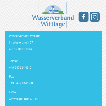
Wasserverband Wittlage
Im Westerbruch 67
49152 Bad Essen
Telefon
+49 5472 9443-0
Fax
+49 5472 9443-30
E-Mail
wv-wittlage@
uhv70.de