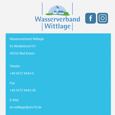
Wasserverband Wittlage
Im Westerbruch 67
49152 Bad Essen
Telefon
+49 5472 9443-0
Fax
+49 5472 9443-30
E-Mail
wv-wittlage@
uhv70.de