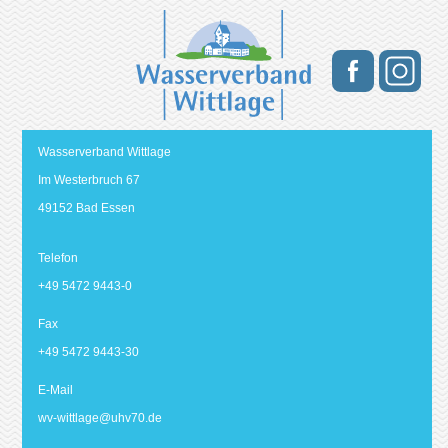
Wasserverband Wittlage
Im Westerbruch 67
49152 Bad Essen
Telefon
+49 5472 9443-0
Fax
+49 5472 9443-30
E-Mail
wv-wittlage@
uhv70.de