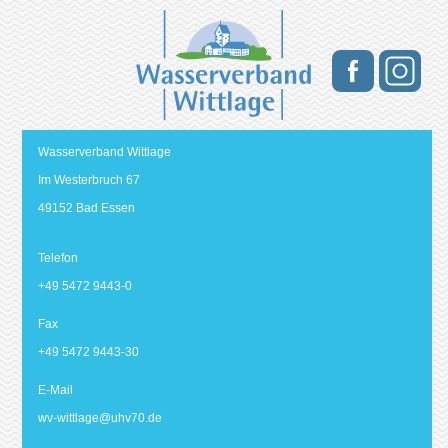
Wasserverband Wittlage
Im Westerbruch 67
49152 Bad Essen
Telefon
+49 5472 9443-0
Fax
+49 5472 9443-30
E-Mail
wv-wittlage@
uhv70.de