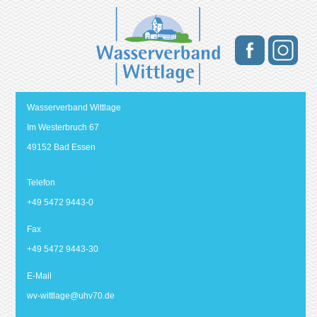
Wasserverband Wittlage
Im Westerbruch 67
49152 Bad Essen
Telefon
+49 5472 9443-0
Fax
+49 5472 9443-30
E-Mail
wv-wittlage@
uhv70.de